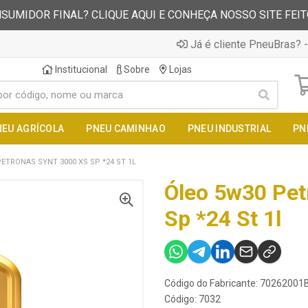
SUMIDOR FINAL? CLIQUE AQUI E CONHEÇA NOSSO SITE FEI
Já é cliente PneuBras? -
Institucional
Sobre
Lojas
NEU AGRÍCOLA
PNEU CAMINHAO
PNEU INDUSTRIAL
PN
ETRONAS SYNT 3000 XS SP *24 ST 1L
Óleo 5w30 Pet
Sp *24 St 1l
Código do Fabricante: 70262001
Código: 7032