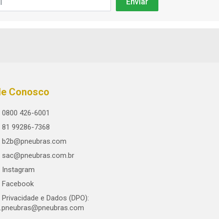
le Conosco
0800 426-6001
81 99286-7368
b2b@pneubras.com
sac@pneubras.com.br
Instagram
Facebook
Privacidade e Dados (DPO):
.pneubras@pneubras.com