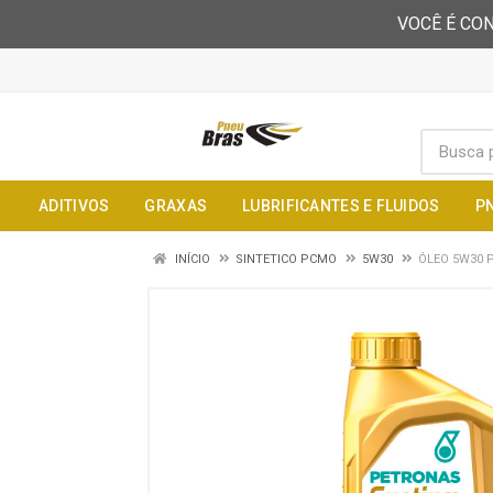
VOCÊ É CON
ADITIVOS
GRAXAS
LUBRIFICANTES E FLUIDOS
P
INÍCIO
SINTETICO PCMO
5W30
ÓLEO 5W30 P