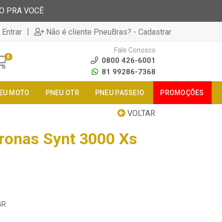
TO PRA VOCÊ
|
 Entrar
Não é cliente PneuBras? - Cadastrar
Fale Conosco
0
0800 426-6001
81 99286-7368
EU MOTO
PNEU OTR
PNEU PASSEIO
PROMOÇÕES
VOLTAR
ronas Synt 3000 Xs
BR