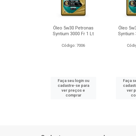
5w30 Petronas
Óleo 5w30 Petronas
Óleo 5w
m 3000 Fr 1 Lt
Syntium 3000 Fr 1 Lt
Syntium 
ódigo: 7006
Código: 7006
Códi
 seu login ou
Faça seu login ou
Faça se
astre-se para
cadastre-se para
cadast
er preços e
ver preços e
ver 
comprar
comprar
co