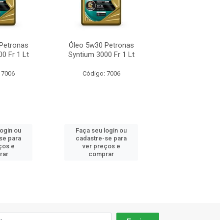
Petronas
Óleo 5w30 Petronas
Óleo 5w30 Pe
0 Fr 1 Lt
Syntium 3000 Fr 1 Lt
Syntium 3000 
 7006
Código: 7006
Código: 70
login ou
Faça seu login ou
Faça seu log
se para
cadastre-se para
cadastre-se 
ços e
ver preços e
ver preços
rar
comprar
comprar