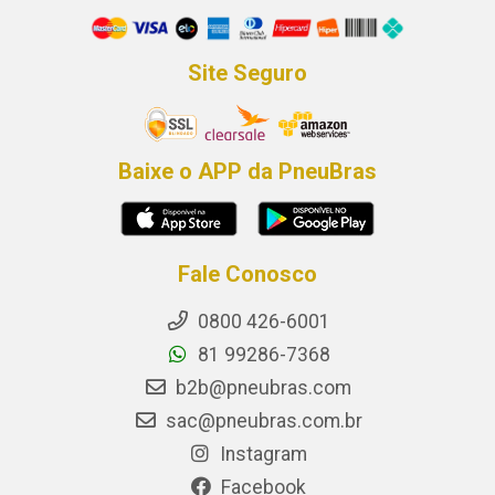
Site Seguro
Baixe o APP da PneuBras
Fale Conosco
0800 426-6001
81 99286-7368
b2b@pneubras.com
sac@pneubras.com.br
Instagram
Facebook