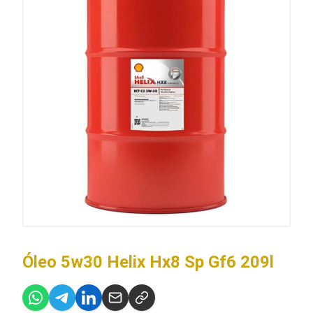
Óleo 5w30 Helix Hx8 Sp Gf6 209l