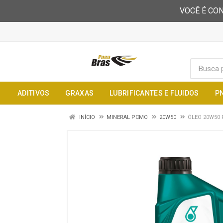
VOCÊ É CON
ADITIVOS
GRAXAS
LUBRIFICANTES E FLUIDOS
P
INÍCIO
MINERAL PCMO
20W50
ÓLEO 20W50 