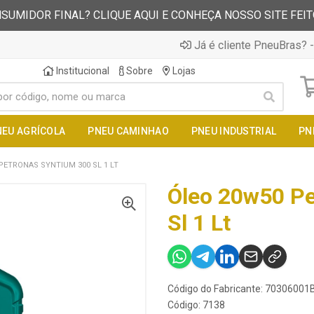
SUMIDOR FINAL? CLIQUE AQUI E CONHEÇA NOSSO SITE FEI
Já é cliente PneuBras? -
Institucional
Sobre
Lojas
NEU AGRÍCOLA
PNEU CAMINHAO
PNEU INDUSTRIAL
PN
PETRONAS SYNTIUM 300 SL 1 LT
Óleo 20w50 Pe
Sl 1 Lt
Código do Fabricante: 70306001
Código: 7138