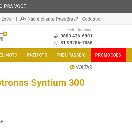
TO PRA VOCÊ
|
 Entrar
Não é cliente PneuBras? - Cadastrar
Fale Conosco
0
0800 426-6001
81 99286-7368
EU MOTO
PNEU OTR
PNEU PASSEIO
PROMOÇÕES
VOLTAR
tronas Syntium 300
BR