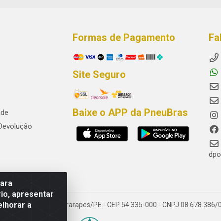
Formas de Pagamento
Fa
Site Seguro
Baixe o APP da PneuBras
ade
 Devolução
dpo
para
io, apresentar
elhorar a
res, Jaboatão dos Guararapes/PE - CEP 54.335-000 - CNPJ 08.678.386/