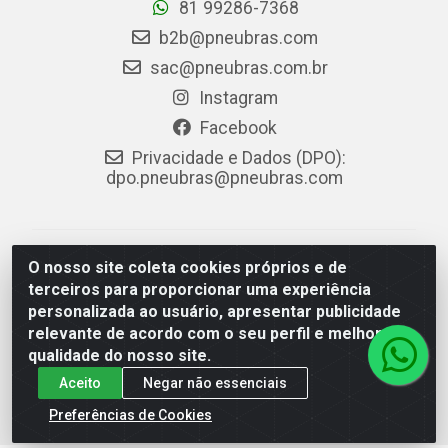
81 99286-7368
b2b@pneubras.com
sac@pneubras.com.br
Instagram
Facebook
Privacidade e Dados (DPO):
dpo.pneubras@pneubras.com
PneuBras - Rodovia BR-101, KM 82 - Prazeres,
O nosso site coleta cookies próprios e de
Jaboatão dos Guararapes/PE - CEP 54.335-000 - CNPJ
terceiros para proporcionar uma experiência
08.678.386/0001-05 - Pneubras Comércio de Pneus
personalizada ao usuário, apresentar publicidade
Ltda
relevante de acordo com o seu perfil e melhorar a
qualidade do nosso site.
Aceito
Negar não essenciais
Preferências de Cookies