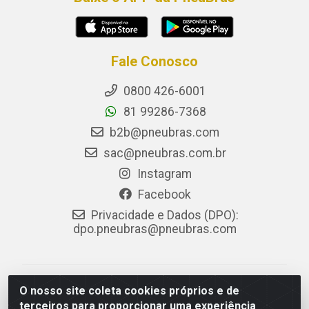
Fale Conosco
0800 426-6001
81 99286-7368
b2b@pneubras.com
sac@pneubras.com.br
Instagram
Facebook
Privacidade e Dados (DPO):
dpo.pneubras@pneubras.com
PneuBras - Rodovia BR-101, KM 82 - Prazeres,
O nosso site coleta cookies próprios e de
Jaboatão dos Guararapes/PE - CEP 54.335-000 - CNPJ
terceiros para proporcionar uma experiência