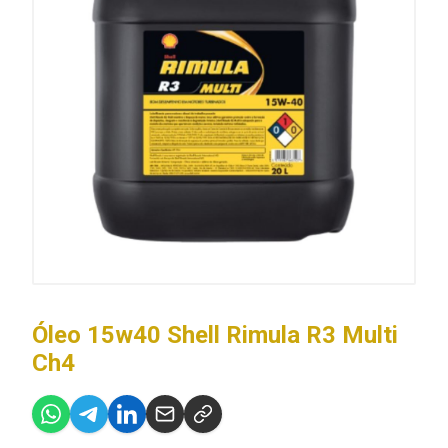
Óleo 15w40 Shell Rimula R3 Multi
Ch4