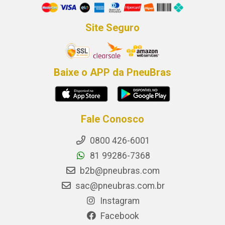
Site Seguro
Baixe o APP da PneuBras
Fale Conosco
0800 426-6001
81 99286-7368
b2b@pneubras.com
sac@pneubras.com.br
Instagram
Facebook