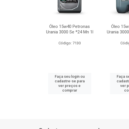
15w40 Petronas
Óleo 15w40 Petronas
Óleo 15w
00 Se Mineral 20l
Urania 3000 Se *24 Mn 1l
Urania 3000
ódigo: 7145
Código: 7130
Códi
 seu login ou
Faça seu login ou
Faça se
astre-se para
cadastre-se para
cadast
er preços e
ver preços e
ver 
comprar
comprar
co