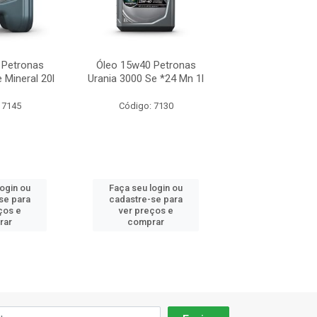
 Petronas
Óleo 15w40 Petronas
Óleo 15w40 Pe
 Mineral 20l
Urania 3000 Se *24 Mn 1l
Urania 3000 Se Mi
 7145
Código: 7130
Código: 71
login ou
Faça seu login ou
Faça seu log
se para
cadastre-se para
cadastre-se 
ços e
ver preços e
ver preços
rar
comprar
comprar