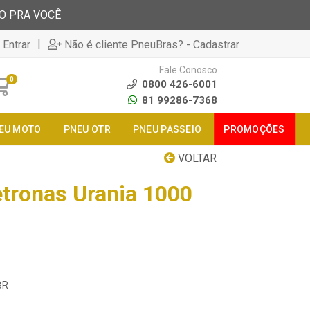
TO PRA VOCÊ
|
 Entrar
Não é cliente PneuBras? - Cadastrar
Fale Conosco
0
0800 426-6001
81 99286-7368
EU MOTO
PNEU OTR
PNEU PASSEIO
PROMOÇÕES
VOLTAR
tronas Urania 1000
BR