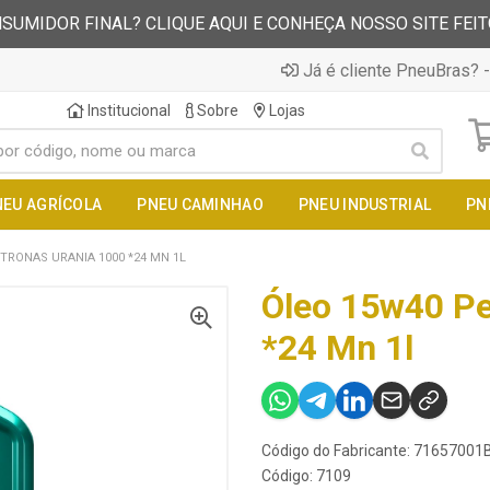
SUMIDOR FINAL? CLIQUE AQUI E CONHEÇA NOSSO SITE FEI
Já é cliente PneuBras? -
Institucional
Sobre
Lojas
NEU AGRÍCOLA
PNEU CAMINHAO
PNEU INDUSTRIAL
PN
TRONAS URANIA 1000 *24 MN 1L
Óleo 15w40 Pe
*24 Mn 1l
Código do Fabricante: 71657001
Código: 7109