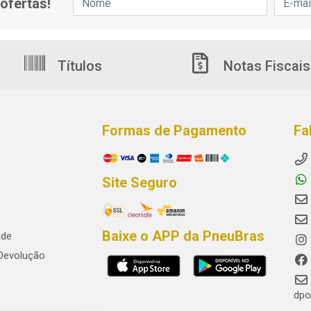
ofertas!
Títulos
Notas Fiscais
Formas de Pagamento
Fa
Site Seguro
Baixe o APP da PneuBras
ade
 Devolução
dpo