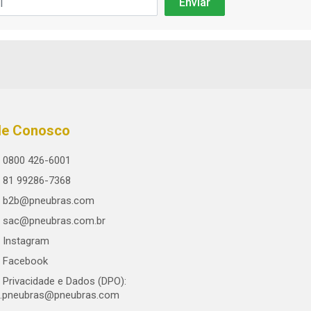
le Conosco
0800 426-6001
81 99286-7368
b2b@pneubras.com
sac@pneubras.com.br
Instagram
Facebook
Privacidade e Dados (DPO):
.pneubras@pneubras.com