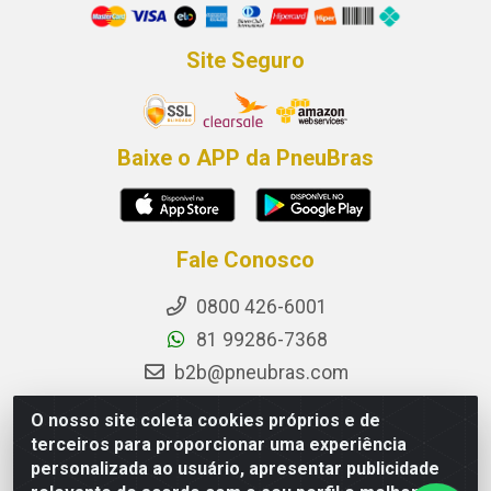
Site Seguro
Baixe o APP da PneuBras
Fale Conosco
0800 426-6001
81 99286-7368
b2b@pneubras.com
sac@pneubras.com.br
O nosso site coleta cookies próprios e de
Instagram
terceiros para proporcionar uma experiência
personalizada ao usuário, apresentar publicidade
Facebook