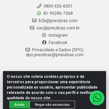
0800 426-6001
81 99286-7368
b2b@pneubras.com
sac@pneubras.com.br
Instagram
Facebook
Privacidade e Dados (DPO):
dpo.pneubras@pneubras.com
PneuBras - Rodovia BR-101, KM 82 - Prazeres,
O nosso site coleta cookies próprios e de
Jaboatão dos Guararapes/PE - CEP 54.335-000 - CNPJ
terceiros para proporcionar uma experiência
08.678.386/0001-05 - Pneubras Comércio de Pneus
personalizada ao usuário, apresentar publicidade
Ltda
relevante de acordo com o seu perfil e melhorar a
qualidade do nosso site.
Aceito
Negar não essenciais