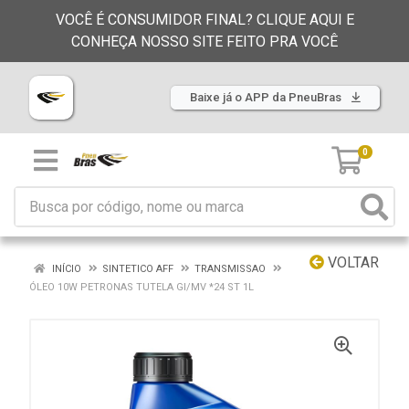
VOCÊ É CONSUMIDOR FINAL? CLIQUE AQUI E
CONHEÇA NOSSO SITE FEITO PRA VOCÊ
Baixe já o APP da PneuBras
0
VOLTAR
INÍCIO
SINTETICO AFF
TRANSMISSAO
ÓLEO 10W PETRONAS TUTELA GI/MV *24 ST 1L