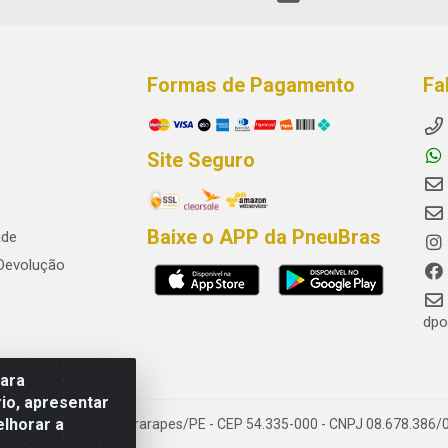
Formas de Pagamento
Fa
Site Seguro
Baixe o APP da PneuBras
ade
 Devolução
dpo
para
io, apresentar
elhorar a
res, Jaboatão dos Guararapes/PE - CEP 54.335-000 - CNPJ 08.678.386/