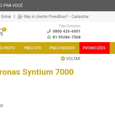
TO PRA VOCÊ
|
 Entrar
Não é cliente PneuBras? - Cadastrar
Fale Conosco
0
0800 426-6001
81 99286-7368
EU MOTO
PNEU OTR
PNEU PASSEIO
PROMOÇÕES
VOLTAR
ronas Syntium 7000
BR