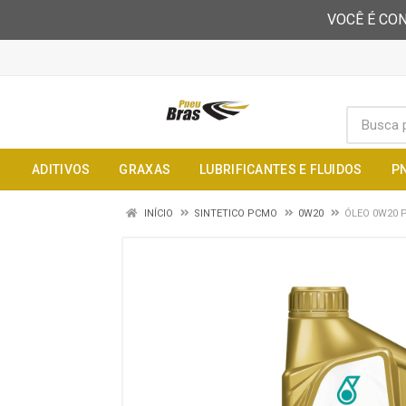
VOCÊ É CON
ADITIVOS
GRAXAS
LUBRIFICANTES E FLUIDOS
P
INÍCIO
SINTETICO PCMO
0W20
ÓLEO 0W20 