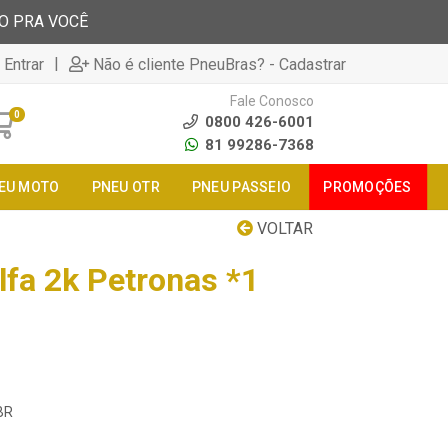
TO PRA VOCÊ
|
 Entrar
Não é cliente PneuBras? - Cadastrar
Fale Conosco
0
0800 426-6001
81 99286-7368
EU MOTO
PNEU OTR
PNEU PASSEIO
PROMOÇÕES
VOLTAR
lfa 2k Petronas *1
BR