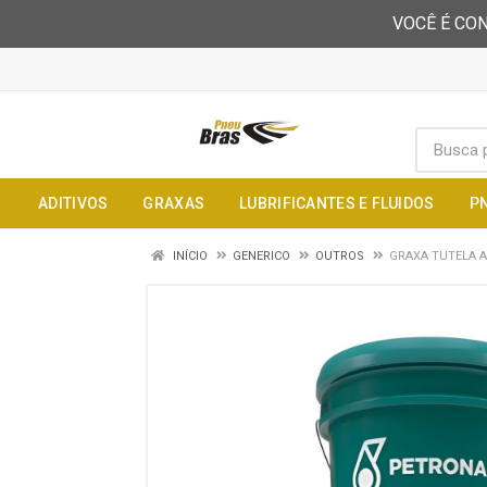
VOCÊ É CON
ADITIVOS
GRAXAS
LUBRIFICANTES E FLUIDOS
P
INÍCIO
GENERICO
OUTROS
GRAXA TUTELA A