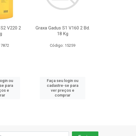
 S2 V220 2
Graxa Gadus S1 V160 2 Bd.
Graxa Tutela A
g
18 Kg
Petronas *1 G
 7872
Código: 15259
Código: 72
login ou
Faça seu login ou
Faça seu log
se para
cadastre-se para
cadastre-se 
ços e
ver preços e
ver preços
rar
comprar
comprar