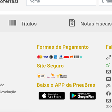
ofertas!
Títulos
Notas Fiscais
Formas de Pagamento
Fa
Site Seguro
Baixe o APP da PneuBras
ade
 Devolução
dpo