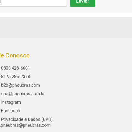
le Conosco
0800 426-6001
81 99286-7368
b2b@pneubras.com
sac@pneubras.com.br
Instagram
Facebook
Privacidade e Dados (DPO):
.pneubras@pneubras.com