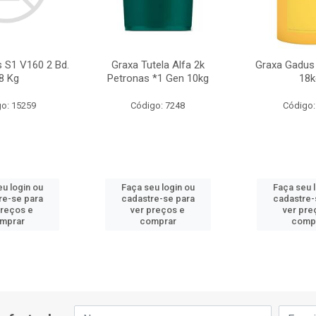
 S1 V160 2 Bd.
Graxa Tutela Alfa 2k
Graxa Gadus
8 Kg
Petronas *1 Gen 10kg
18k
o: 15259
Código: 7248
Código:
u login ou
Faça seu login ou
Faça seu 
re-se para
cadastre-se para
cadastre-
preços e
ver preços e
ver pre
mprar
comprar
comp