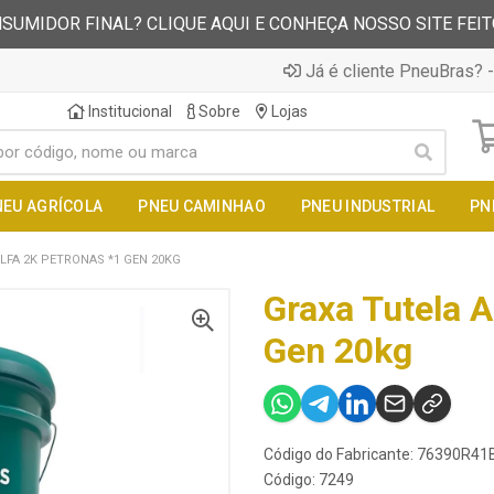
SUMIDOR FINAL? CLIQUE AQUI E CONHEÇA NOSSO SITE FEI
Já é cliente PneuBras? -
Institucional
Sobre
Lojas
NEU AGRÍCOLA
PNEU CAMINHAO
PNEU INDUSTRIAL
PN
LFA 2K PETRONAS *1 GEN 20KG
Graxa Tutela A
Gen 20kg
Código do Fabricante: 76390R41
Código: 7249