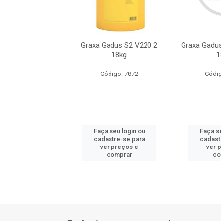
Tutela Alfa 2k
Graxa Gadus S2 V220 2
Graxa Gadus
as *1 Gen 10kg
18kg
1
ódigo: 7248
Código: 7872
Códig
 seu login ou
Faça seu login ou
Faça se
astre-se para
cadastre-se para
cadast
er preços e
ver preços e
ver 
comprar
comprar
co