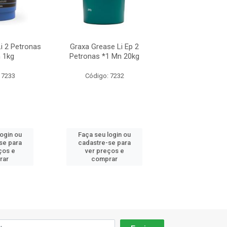
i 2 Petronas
Graxa Grease Li Ep 2
Graxa Grease Li 
 1kg
Petronas *1 Mn 20kg
*24 Mn 1
 7233
Código: 7232
Código: 72
login ou
Faça seu login ou
Faça seu log
se para
cadastre-se para
cadastre-se 
ços e
ver preços e
ver preços
rar
comprar
comprar