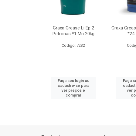
ase Li 2 Petronas
Graxa Grease Li Ep 2
Graxa Greas
24 Mn 1kg
Petronas *1 Mn 20kg
*24
ódigo: 7233
Código: 7232
Códi
 seu login ou
Faça seu login ou
Faça se
astre-se para
cadastre-se para
cadast
er preços e
ver preços e
ver 
comprar
comprar
co