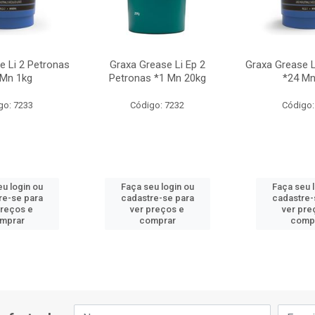
e Li 2 Petronas
Graxa Grease Li Ep 2
Graxa Grease L
 Mn 1kg
Petronas *1 Mn 20kg
*24 Mn
go: 7233
Código: 7232
Código:
u login ou
Faça seu login ou
Faça seu 
re-se para
cadastre-se para
cadastre-
preços e
ver preços e
ver pre
mprar
comprar
comp