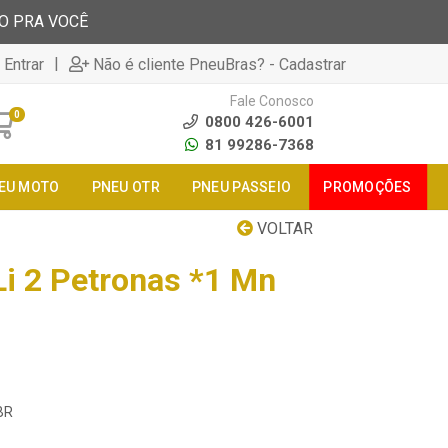
TO PRA VOCÊ
|
 Entrar
Não é cliente PneuBras? - Cadastrar
Fale Conosco
0
0800 426-6001
81 99286-7368
EU MOTO
PNEU OTR
PNEU PASSEIO
PROMOÇÕES
VOLTAR
Li 2 Petronas *1 Mn
BR