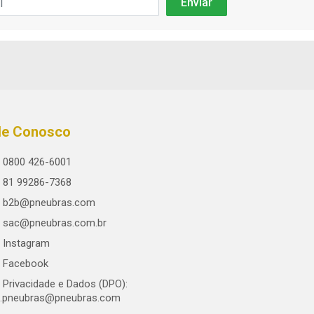
le Conosco
0800 426-6001
81 99286-7368
b2b@pneubras.com
sac@pneubras.com.br
Instagram
Facebook
Privacidade e Dados (DPO):
.pneubras@pneubras.com