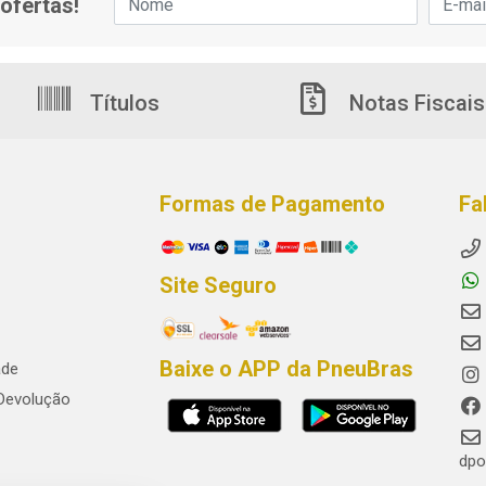
ofertas!
Títulos
Notas Fiscais
Formas de Pagamento
Fa
Site Seguro
Baixe o APP da PneuBras
ade
 Devolução
dpo