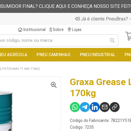
SUMIDOR FINAL? CLIQUE AQUI E CONHEÇA NOSSO SITE FEI
Já é cliente PneuBras? -
Institucional
Sobre
Lojas
NEU AGRÍCOLA
PNEU CAMINHAO
PNEU INDUSTRIAL
PN
 2 PETRONAS *1 MN 170KG
Graxa Grease 
170kg
Código do Fabricante: 78221Y51
Código: 7235