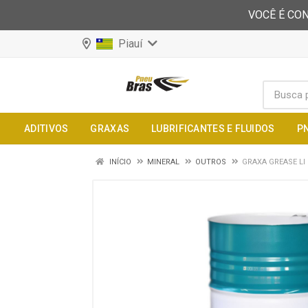
VOCÊ É CON
Piauí
ADITIVOS
GRAXAS
LUBRIFICANTES E FLUIDOS
P
INÍCIO
MINERAL
OUTROS
GRAXA GREASE LI