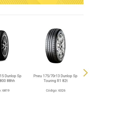
15 Dunlop Sp
Pneu 175/70r13 Dunlop Sp
Pneu 165/70
800 88hh
Touring R1 82t
Touring
: 6819
Código: 6326
Código