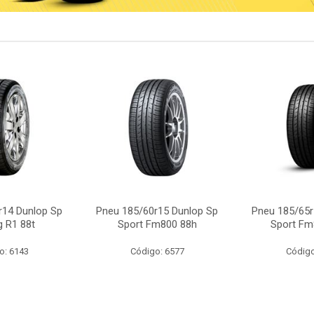
r14 Dunlop Sp
Pneu 185/60r15 Dunlop Sp
Pneu 185/65r
g R1 88t
Sport Fm800 88h
Sport Fm
o: 6143
Código: 6577
Código