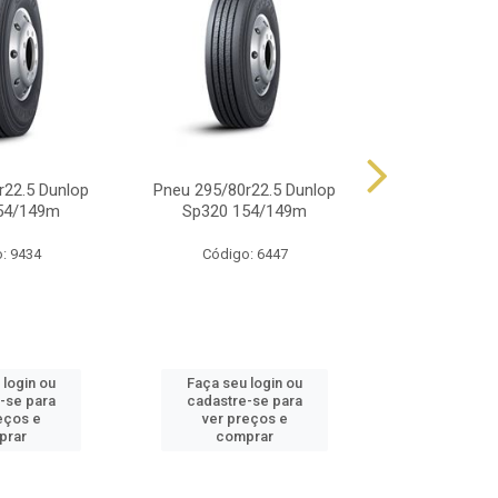
r22.5 Dunlop
Pneu 295/80r22.5 Dunlop
Pneu 900r20 
54/149m
Sp320 154/149m
14 Lonas 
: 9434
Código: 6447
Código
 login ou
Faça seu login ou
Faça seu 
-se para
cadastre-se para
cadastre
eços e
ver preços e
ver pr
prar
comprar
comp