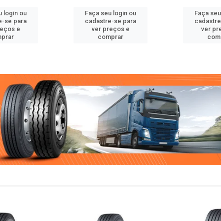
 login ou
Faça seu login ou
Faça seu
e-se para
cadastre-se para
cadastre
reços e
ver preços e
ver pr
prar
comprar
com