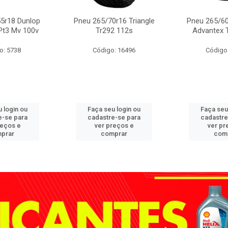
5r18 Dunlop
Pneu 265/70r16 Triangle
Pneu 265/60
Pt3 Mv 100v
Tr292 112s
Advantex 
o: 5738
Código: 16496
Código
 login ou
Faça seu login ou
Faça seu
e-se para
cadastre-se para
cadastre
reços e
ver preços e
ver pr
prar
comprar
com