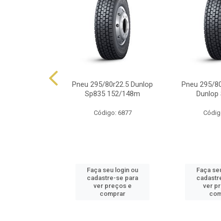
0r22.5 Dunlop
Pneu 295/80r22.5 Dunlop
Pneu 295/80
149/146j
Sp835 152/148m
Dunlop
o: 6165
Código: 6877
Códig
u login ou
Faça seu login ou
Faça seu
e-se para
cadastre-se para
cadastr
reços e
ver preços e
ver p
mprar
comprar
com