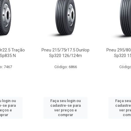
r22.5 Tração
Pneu 215/75r17.5 Dunlop
Pneu 295/80
 Sp835 N
Sp320 126/124m
Sp320 1
o: 7467
Código: 6866
Código
 login ou
Faça seu login ou
Faça seu
e-se para
cadastre-se para
cadastre
reços e
ver preços e
ver pr
prar
comprar
com