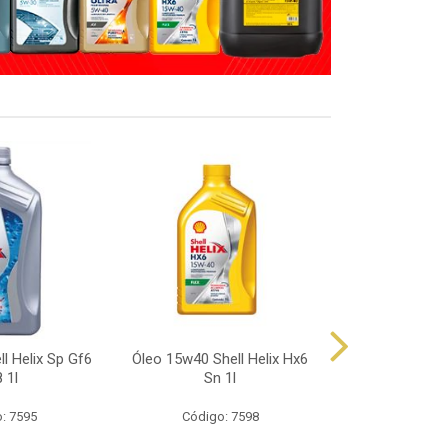
l Helix Sp Gf6
Óleo 15w40 Shell Helix Hx6
Óleo 10w40 Sh
 1l
Sn 1l
Sp 
: 7595
Código: 7598
Código