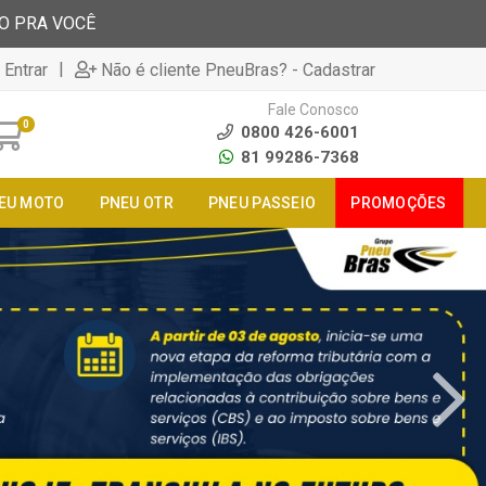
TO PRA VOCÊ
|
 Entrar
Não é cliente PneuBras? - Cadastrar
Fale Conosco
0
0800 426-6001
81 99286-7368
EU MOTO
PNEU OTR
PNEU PASSEIO
PROMOÇÕES