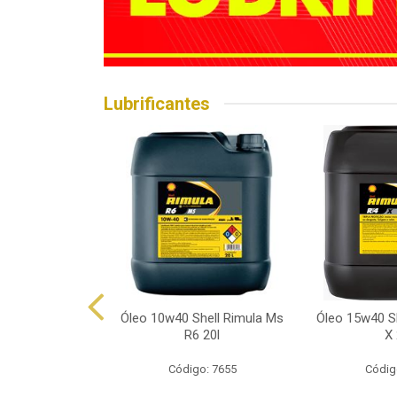
Lubrificantes
hell Helix Hx7
Óleo 10w40 Shell Rimula Ms
Óleo 15w40 Sh
p 1l
R6 20l
X 
o: 7602
Código: 7655
Códig