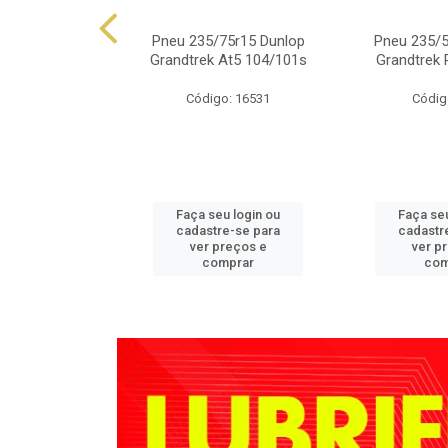
.50r15 Falken
Pneu 235/75r15 Dunlop
Pneu 235/5
 At01 109s
Grandtrek At5 104/101s
Grandtrek 
o: 4350
Código: 16531
Códig
u login ou
Faça seu login ou
Faça seu
e-se para
cadastre-se para
cadastr
reços e
ver preços e
ver p
mprar
comprar
com