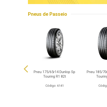
Pneus de Passeio
5r15 Linglong
Pneu 175/65r14 Dunlop Sp
Pneu 185/70
d Hp010 88h
Touring R1 82t
Tourin
o: 16563
Código: 6141
Códig