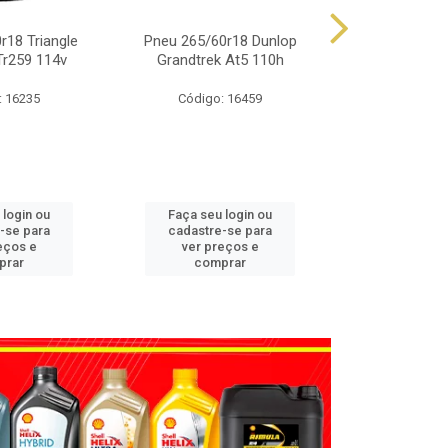
r18 Triangle
Pneu 265/60r18 Dunlop
Pneu 225/65
Tr259 114v
Grandtrek At5 110h
Grandtrek
: 16235
Código: 16459
Código
 login ou
Faça seu login ou
Faça seu 
-se para
cadastre-se para
cadastre
eços e
ver preços e
ver pr
prar
comprar
comp