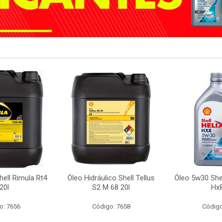
ell Rimula Rt4
Óleo Hidráulico Shell Tellus
Óleo 5w30 Shel
20l
S2 M 68 20l
Hx8
o: 7656
Código: 7658
Código