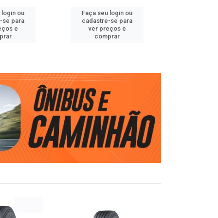
 login ou
Faça seu login ou
Faça seu 
-se para
cadastre-se para
cadastre
eços e
ver preços e
ver pr
prar
comprar
comp