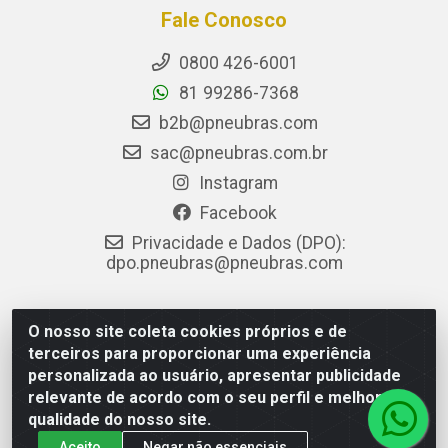
Fale Conosco
0800 426-6001
81 99286-7368
b2b@pneubras.com
sac@pneubras.com.br
Instagram
Facebook
Privacidade e Dados (DPO):
dpo.pneubras@pneubras.com
O nosso site coleta cookies próprios e de
PneuBras - Rodovia BR-101, KM 82 - Prazeres, Jaboatão dos
terceiros para proporcionar uma experiência
Guararapes/PE - CEP 54.335-000 - CNPJ 08.678.386/0001-05
personalizada ao usuário, apresentar publicidade
- Pneubras Comércio de Pneus Ltda
relevante de acordo com o seu perfil e melhorar a
qualidade do nosso site.
Aceito
Negar não essenciais