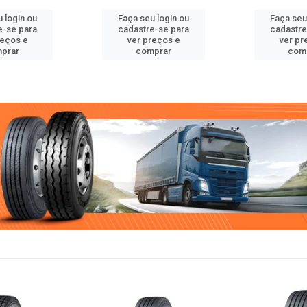
 login ou
Faça seu login ou
Faça seu
e-se para
cadastre-se para
cadastre
reços e
ver preços e
ver pr
prar
comprar
com