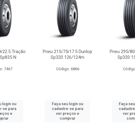
r22.5 Tração
Pneu 215/75r17.5 Dunlop
Pneu 295/80
 Sp835 N
Sp320 126/124m
Sp320 1
o: 7467
Código: 6866
Código
 login ou
Faça seu login ou
Faça seu
e-se para
cadastre-se para
cadastre
reços e
ver preços e
ver pr
prar
comprar
com