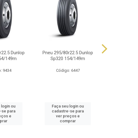
r22.5 Dunlop
Pneu 295/80r22.5 Dunlop
Pneu 900r20 
54/149m
Sp320 154/149m
14 Lonas 
: 9434
Código: 6447
Código
 login ou
Faça seu login ou
Faça seu 
-se para
cadastre-se para
cadastre
eços e
ver preços e
ver pr
prar
comprar
comp