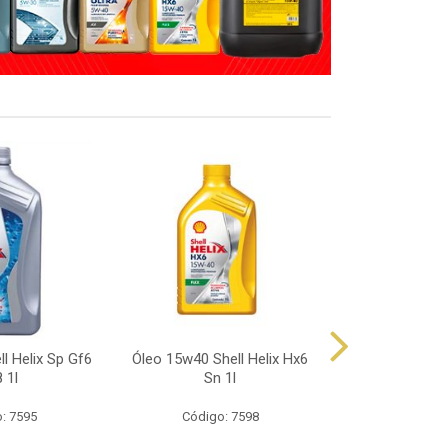
l Helix Sp Gf6
Óleo 15w40 Shell Helix Hx6
Óleo 10w40 Sh
 1l
Sn 1l
Sp 
: 7595
Código: 7598
Código