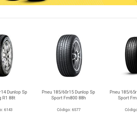
r14 Dunlop Sp
Pneu 185/60r15 Dunlop Sp
Pneu 185/65r
g R1 88t
Sport Fm800 88h
Sport Fm
o: 6143
Código: 6577
Código