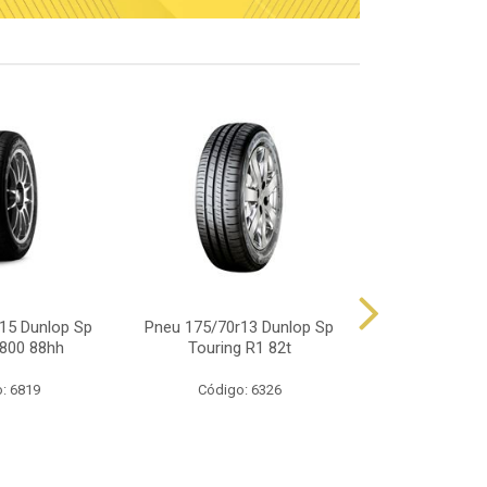
15 Dunlop Sp
Pneu 175/70r13 Dunlop Sp
Pneu 165/70
800 88hh
Touring R1 82t
Touring
: 6819
Código: 6326
Código