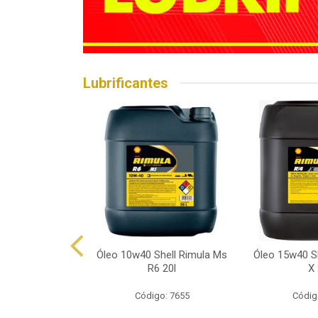
Lubrificantes
hell Helix Hx7
Óleo 10w40 Shell Rimula Ms
Óleo 15w40 Sh
p 1l
R6 20l
X 
o: 7602
Código: 7655
Códig