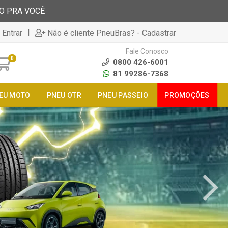
TO PRA VOCÊ
|
 Entrar
Não é cliente PneuBras? - Cadastrar
Fale Conosco
0
0800 426-6001
81 99286-7368
EU MOTO
PNEU OTR
PNEU PASSEIO
PROMOÇÕES