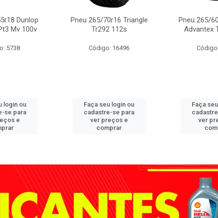
5r18 Dunlop
Pneu 265/70r16 Triangle
Pneu 265/60
Pt3 Mv 100v
Tr292 112s
Advantex 
o: 5738
Código: 16496
Código
 login ou
Faça seu login ou
Faça seu
e-se para
cadastre-se para
cadastre
reços e
ver preços e
ver pr
prar
comprar
com