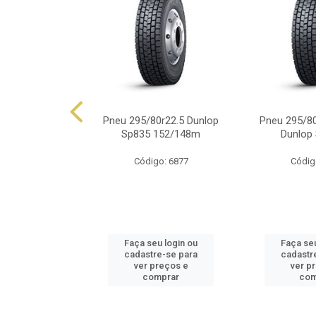
0r22.5 Dunlop
Pneu 295/80r22.5 Dunlop
Pneu 295/80
149/146j
Sp835 152/148m
Dunlop
o: 6165
Código: 6877
Códig
u login ou
Faça seu login ou
Faça seu
e-se para
cadastre-se para
cadastr
reços e
ver preços e
ver p
mprar
comprar
com