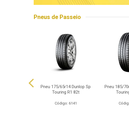
Pneus de Passeio
5r15 Linglong
Pneu 175/65r14 Dunlop Sp
Pneu 185/70
d Hp010 88h
Touring R1 82t
Tourin
o: 16563
Código: 6141
Códig