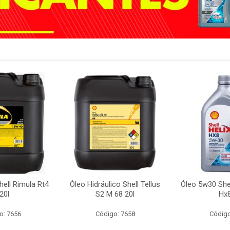
ell Rimula Rt4
Óleo Hidráulico Shell Tellus
Óleo 5w30 Shel
20l
S2 M 68 20l
Hx8
o: 7656
Código: 7658
Código