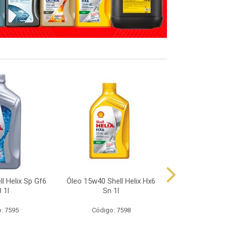
l Helix Sp Gf6
Óleo 15w40 Shell Helix Hx6
Óleo 10w40 Sh
 1l
Sn 1l
Sp 
: 7595
Código: 7598
Código