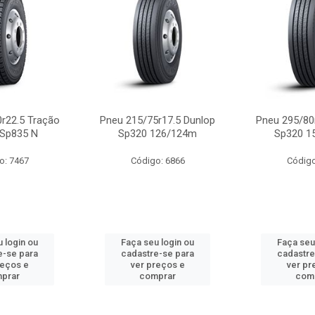
r22.5 Tração
Pneu 215/75r17.5 Dunlop
Pneu 295/80
 Sp835 N
Sp320 126/124m
Sp320 1
o: 7467
Código: 6866
Código
 login ou
Faça seu login ou
Faça seu
e-se para
cadastre-se para
cadastre
reços e
ver preços e
ver pr
prar
comprar
com