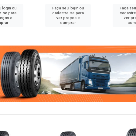
 login ou
Faça seu login ou
Faça seu
e-se para
cadastre-se para
cadastre
reços e
ver preços e
ver pr
prar
comprar
com