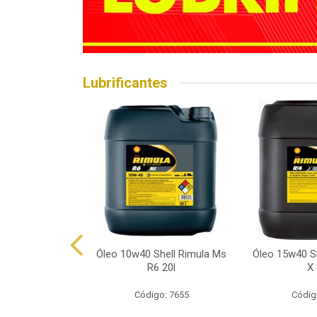
Lubrificantes
hell Helix Hx7
Óleo 10w40 Shell Rimula Ms
Óleo 15w40 Sh
p 1l
R6 20l
X 
o: 7602
Código: 7655
Códig