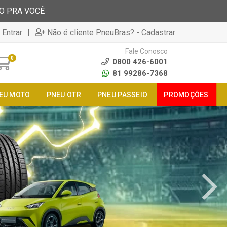
TO PRA VOCÊ
|
 Entrar
Não é cliente PneuBras? - Cadastrar
Fale Conosco
0
0800 426-6001
81 99286-7368
EU MOTO
PNEU OTR
PNEU PASSEIO
PROMOÇÕES