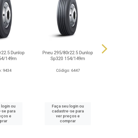
r22.5 Dunlop
Pneu 295/80r22.5 Dunlop
Pneu 900r20 
54/149m
Sp320 154/149m
14 Lonas 
: 9434
Código: 6447
Código
 login ou
Faça seu login ou
Faça seu 
-se para
cadastre-se para
cadastre
eços e
ver preços e
ver pr
prar
comprar
comp