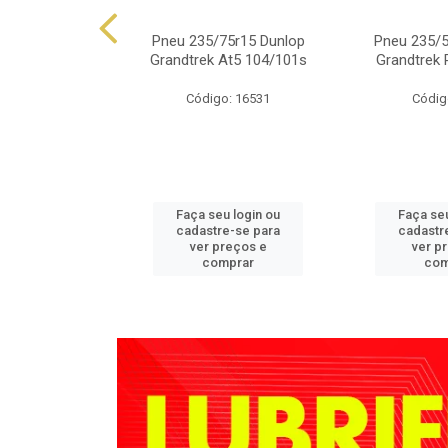
.50r15 Falken
Pneu 235/75r15 Dunlop
Pneu 235/5
 At01 109s
Grandtrek At5 104/101s
Grandtrek 
o: 4350
Código: 16531
Códig
u login ou
Faça seu login ou
Faça seu
e-se para
cadastre-se para
cadastr
reços e
ver preços e
ver p
mprar
comprar
com