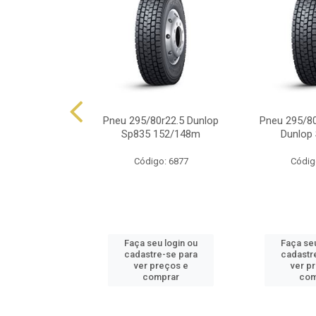
0r22.5 Dunlop
Pneu 295/80r22.5 Dunlop
Pneu 295/80
149/146j
Sp835 152/148m
Dunlop
o: 6165
Código: 6877
Códig
u login ou
Faça seu login ou
Faça seu
e-se para
cadastre-se para
cadastr
reços e
ver preços e
ver p
mprar
comprar
com