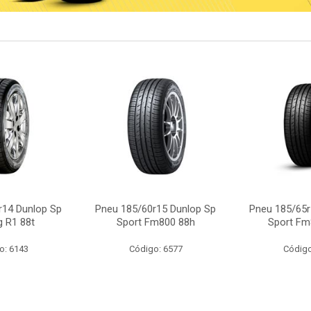
r14 Dunlop Sp
Pneu 185/60r15 Dunlop Sp
Pneu 185/65r
g R1 88t
Sport Fm800 88h
Sport Fm
o: 6143
Código: 6577
Código