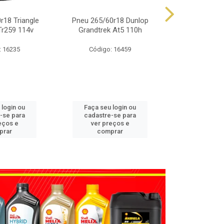
r18 Triangle
Pneu 265/60r18 Dunlop
Pneu 225/65
Tr259 114v
Grandtrek At5 110h
Grandtrek
: 16235
Código: 16459
Código
 login ou
Faça seu login ou
Faça seu 
-se para
cadastre-se para
cadastre
eços e
ver preços e
ver pr
prar
comprar
comp