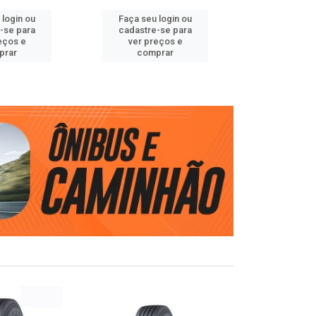
 login ou
Faça seu login ou
Faça seu 
-se para
cadastre-se para
cadastre
eços e
ver preços e
ver pr
prar
comprar
comp