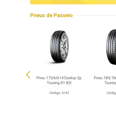
Pneus de Passeio
5r15 Linglong
Pneu 175/65r14 Dunlop Sp
Pneu 185/70
d Hp010 88h
Touring R1 82t
Tourin
o: 16563
Código: 6141
Códig