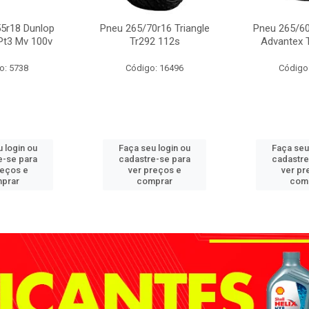
5r18 Dunlop
Pneu 265/70r16 Triangle
Pneu 265/60
Pt3 Mv 100v
Tr292 112s
Advantex 
o: 5738
Código: 16496
Código
 login ou
Faça seu login ou
Faça seu
e-se para
cadastre-se para
cadastre
reços e
ver preços e
ver pr
prar
comprar
com