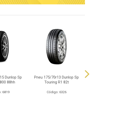
15 Dunlop Sp
Pneu 175/70r13 Dunlop Sp
Pneu 165/70
800 88hh
Touring R1 82t
Touring
: 6819
Código: 6326
Código