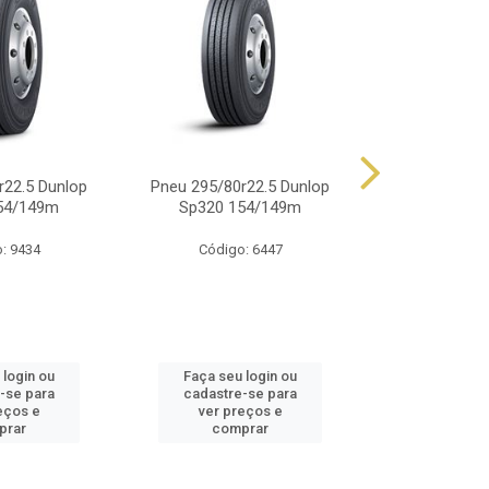
r22.5 Dunlop
Pneu 295/80r22.5 Dunlop
Pneu 900r20 
54/149m
Sp320 154/149m
14 Lonas 
: 9434
Código: 6447
Código
 login ou
Faça seu login ou
Faça seu 
-se para
cadastre-se para
cadastre
eços e
ver preços e
ver pr
prar
comprar
comp