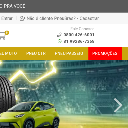
TO PRA VOCÊ
|
 Entrar
Não é cliente PneuBras? - Cadastrar
Fale Conosco
0
0800 426-6001
81 99286-7368
EU MOTO
PNEU OTR
PNEU PASSEIO
PROMOÇÕES