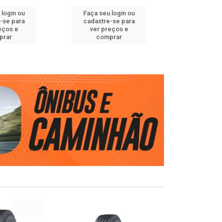
 login ou
Faça seu login ou
Faça seu 
-se para
cadastre-se para
cadastre
eços e
ver preços e
ver pr
prar
comprar
comp