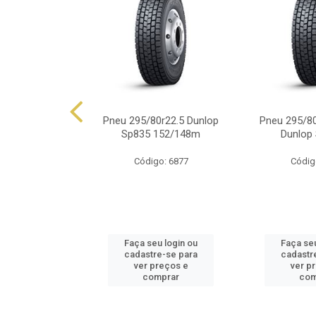
0r22.5 Dunlop
Pneu 295/80r22.5 Dunlop
Pneu 295/80
149/146j
Sp835 152/148m
Dunlop
o: 6165
Código: 6877
Códig
u login ou
Faça seu login ou
Faça seu
e-se para
cadastre-se para
cadastr
reços e
ver preços e
ver p
mprar
comprar
com