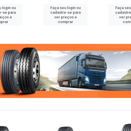
 login ou
Faça seu login ou
Faça seu
e-se para
cadastre-se para
cadastre
reços e
ver preços e
ver pr
prar
comprar
com