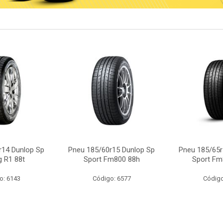
r14 Dunlop Sp
Pneu 185/60r15 Dunlop Sp
Pneu 185/65r
g R1 88t
Sport Fm800 88h
Sport Fm
o: 6143
Código: 6577
Código