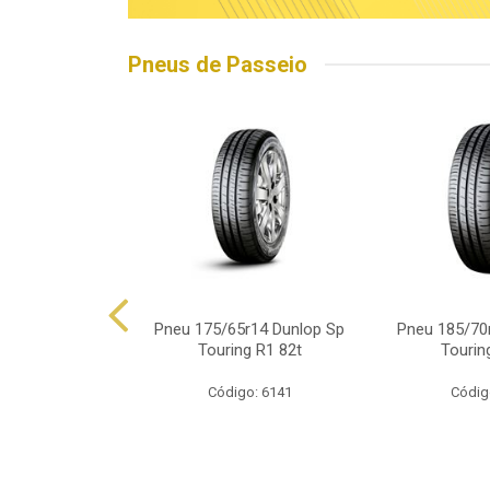
Pneus de Passeio
5r15 Linglong
Pneu 175/65r14 Dunlop Sp
Pneu 185/70
d Hp010 88h
Touring R1 82t
Tourin
o: 16563
Código: 6141
Códig