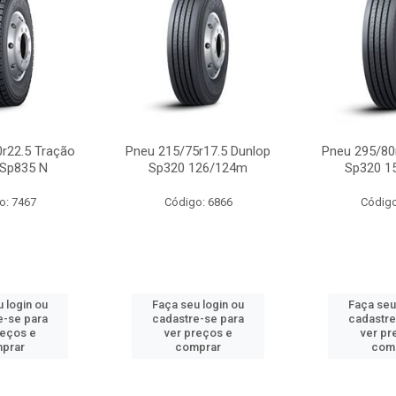
r22.5 Tração
Pneu 215/75r17.5 Dunlop
Pneu 295/80
 Sp835 N
Sp320 126/124m
Sp320 1
o: 7467
Código: 6866
Código
 login ou
Faça seu login ou
Faça seu
e-se para
cadastre-se para
cadastre
reços e
ver preços e
ver pr
prar
comprar
com