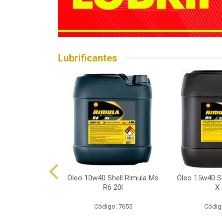
Lubrificantes
hell Helix Hx7
Óleo 10w40 Shell Rimula Ms
Óleo 15w40 Sh
p 1l
R6 20l
X 
o: 7602
Código: 7655
Códig