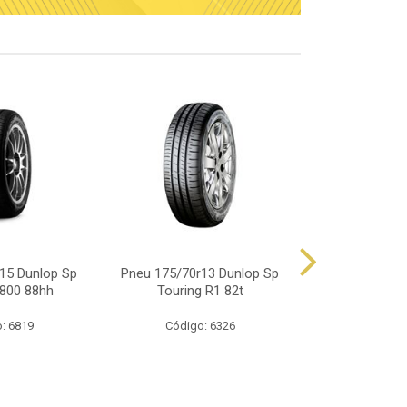
15 Dunlop Sp
Pneu 175/70r13 Dunlop Sp
Pneu 165/70
800 88hh
Touring R1 82t
Touring
: 6819
Código: 6326
Código