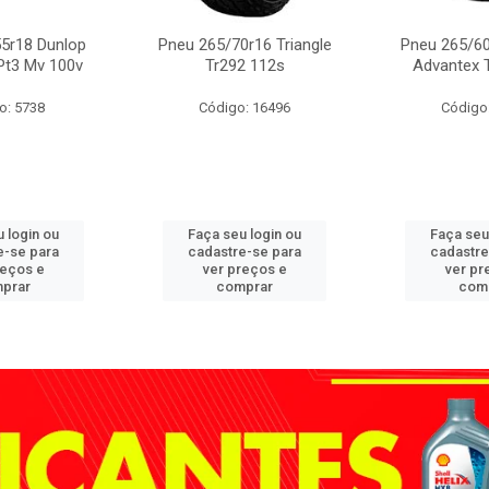
5r18 Dunlop
Pneu 265/70r16 Triangle
Pneu 265/60
Pt3 Mv 100v
Tr292 112s
Advantex 
o: 5738
Código: 16496
Código
 login ou
Faça seu login ou
Faça seu
e-se para
cadastre-se para
cadastre
reços e
ver preços e
ver pr
prar
comprar
com