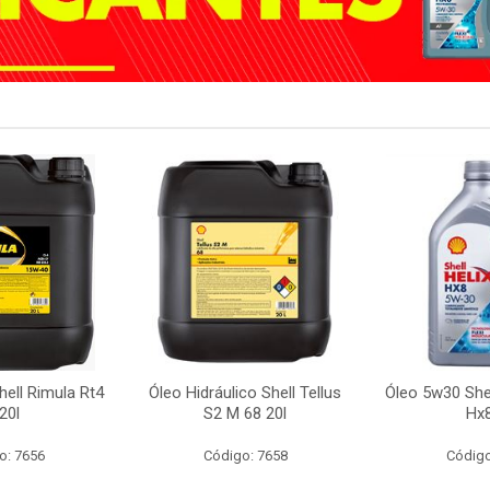
ell Rimula Rt4
Óleo Hidráulico Shell Tellus
Óleo 5w30 Shel
20l
S2 M 68 20l
Hx8
o: 7656
Código: 7658
Código