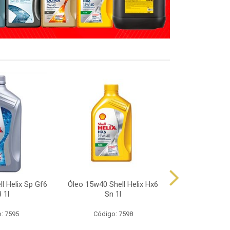
l Helix Sp Gf6
Óleo 15w40 Shell Helix Hx6
Óleo 10w40 Sh
 1l
Sn 1l
Sp 
: 7595
Código: 7598
Código