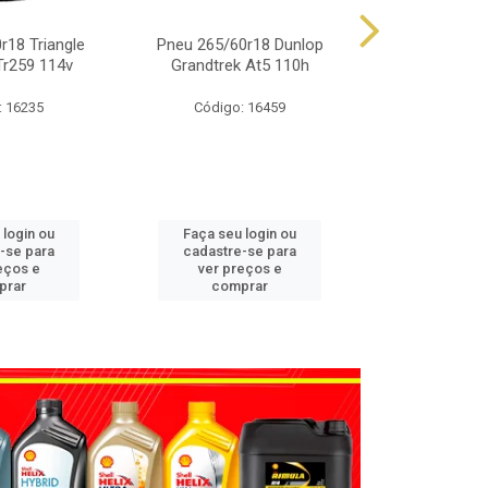
r18 Triangle
Pneu 265/60r18 Dunlop
Pneu 225/65
Tr259 114v
Grandtrek At5 110h
Grandtrek
: 16235
Código: 16459
Código
 login ou
Faça seu login ou
Faça seu 
-se para
cadastre-se para
cadastre
eços e
ver preços e
ver pr
prar
comprar
comp