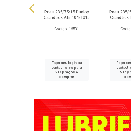
.50r15 Falken
Pneu 235/75r15 Dunlop
Pneu 235/5
 At01 109s
Grandtrek At5 104/101s
Grandtrek 
o: 4350
Código: 16531
Códig
u login ou
Faça seu login ou
Faça seu
e-se para
cadastre-se para
cadastr
reços e
ver preços e
ver p
mprar
comprar
com