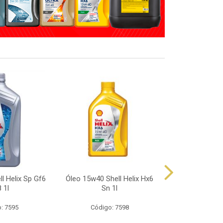
l Helix Sp Gf6
Óleo 15w40 Shell Helix Hx6
Óleo 10w40 Sh
 1l
Sn 1l
Sp 
: 7595
Código: 7598
Código