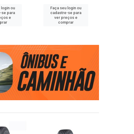
 login ou
Faça seu login ou
Faça seu 
-se para
cadastre-se para
cadastre
eços e
ver preços e
ver pr
prar
comprar
comp