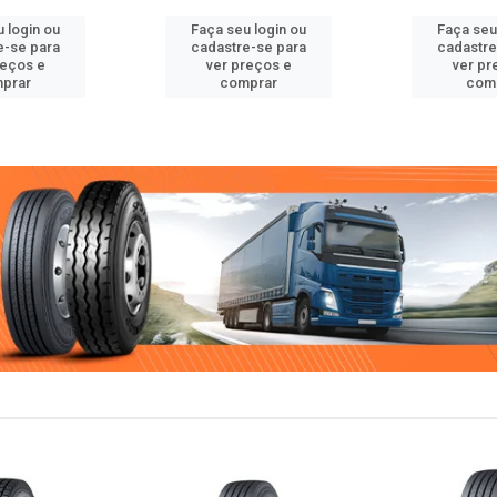
 login ou
Faça seu login ou
Faça seu
e-se para
cadastre-se para
cadastre
reços e
ver preços e
ver pr
prar
comprar
com