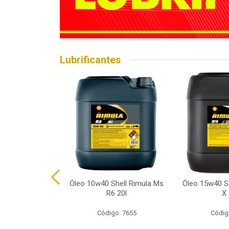
Lubrificantes
hell Helix Hx7
Óleo 10w40 Shell Rimula Ms
Óleo 15w40 Sh
p 1l
R6 20l
X 
o: 7602
Código: 7655
Códig