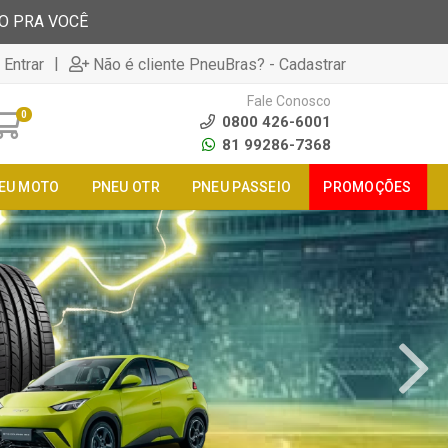
TO PRA VOCÊ
|
 Entrar
Não é cliente PneuBras? - Cadastrar
Fale Conosco
0
0800 426-6001
81 99286-7368
EU MOTO
PNEU OTR
PNEU PASSEIO
PROMOÇÕES