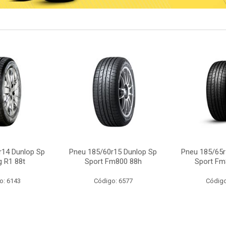
r14 Dunlop Sp
Pneu 185/60r15 Dunlop Sp
Pneu 185/65r
g R1 88t
Sport Fm800 88h
Sport Fm
o: 6143
Código: 6577
Código