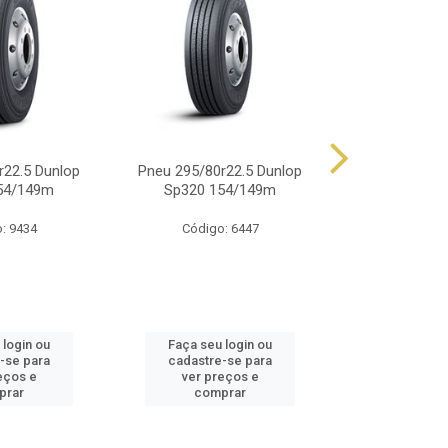
r22.5 Dunlop
Pneu 295/80r22.5 Dunlop
Pneu 900r20 
54/149m
Sp320 154/149m
14 Lonas 
: 9434
Código: 6447
Código
 login ou
Faça seu login ou
Faça seu 
-se para
cadastre-se para
cadastre
eços e
ver preços e
ver pr
prar
comprar
comp