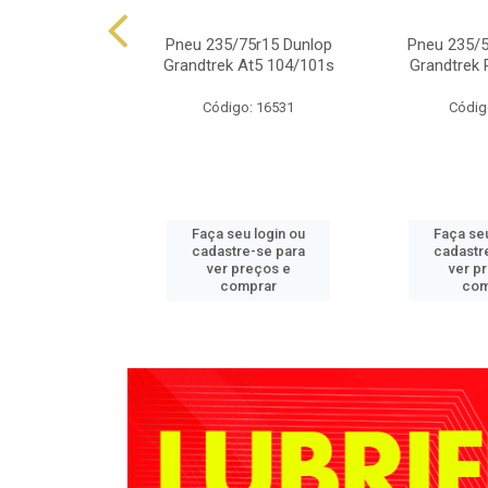
.50r15 Falken
Pneu 235/75r15 Dunlop
Pneu 235/5
 At01 109s
Grandtrek At5 104/101s
Grandtrek 
o: 4350
Código: 16531
Códig
u login ou
Faça seu login ou
Faça seu
e-se para
cadastre-se para
cadastr
reços e
ver preços e
ver p
mprar
comprar
com