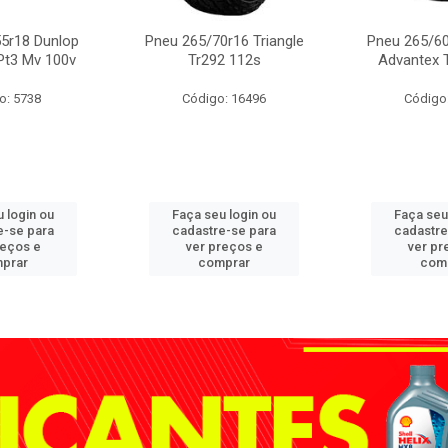
5r18 Dunlop
Pneu 265/70r16 Triangle
Pneu 265/60
Pt3 Mv 100v
Tr292 112s
Advantex 
o: 5738
Código: 16496
Código
 login ou
Faça seu login ou
Faça seu
e-se para
cadastre-se para
cadastre
reços e
ver preços e
ver pr
prar
comprar
com