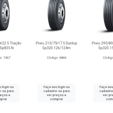
r22.5 Tração
Pneu 215/75r17.5 Dunlop
Pneu 295/80
 Sp835 N
Sp320 126/124m
Sp320 1
o: 7467
Código: 6866
Código
 login ou
Faça seu login ou
Faça seu
e-se para
cadastre-se para
cadastre
reços e
ver preços e
ver pr
prar
comprar
com