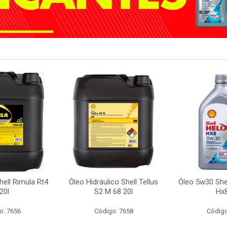
ell Rimula Rt4
Óleo Hidráulico Shell Tellus
Óleo 5w30 Shel
20l
S2 M 68 20l
Hx8
o: 7656
Código: 7658
Código