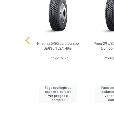
0r22.5 Dunlop
Pneu 295/80r22.5 Dunlop
Pneu 295/80
149/146j
Sp835 152/148m
Dunlop
o: 6165
Código: 6877
Códig
u login ou
Faça seu login ou
Faça seu
e-se para
cadastre-se para
cadastr
reços e
ver preços e
ver p
mprar
comprar
com