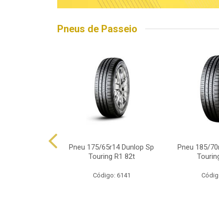
Pneus de Passeio
5r15 Linglong
Pneu 175/65r14 Dunlop Sp
Pneu 185/70
d Hp010 88h
Touring R1 82t
Tourin
o: 16563
Código: 6141
Códig