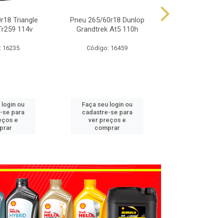
r18 Triangle
Pneu 265/60r18 Dunlop
Pneu 225/65
Tr259 114v
Grandtrek At5 110h
Grandtrek
: 16235
Código: 16459
Código
 login ou
Faça seu login ou
Faça seu 
-se para
cadastre-se para
cadastre
eços e
ver preços e
ver pr
prar
comprar
comp