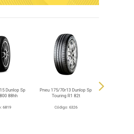
15 Dunlop Sp
Pneu 175/70r13 Dunlop Sp
Pneu 165/70
800 88hh
Touring R1 82t
Touring
: 6819
Código: 6326
Código