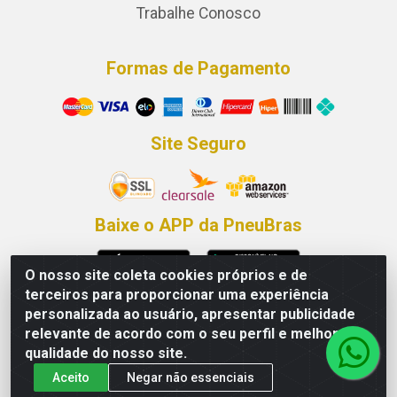
Trabalhe Conosco
Formas de Pagamento
Site Seguro
Baixe o APP da PneuBras
O nosso site coleta cookies próprios e de
terceiros para proporcionar uma experiência
Fale Conosco
personalizada ao usuário, apresentar publicidade
relevante de acordo com o seu perfil e melhorar a
0800 426-6001
qualidade do nosso site.
81 99286-7368
Aceito
Negar não essenciais