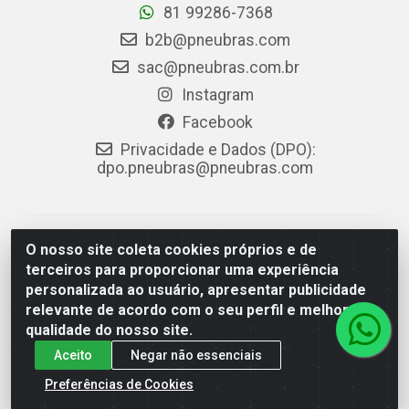
81 99286-7368
b2b@pneubras.com
sac@pneubras.com.br
Instagram
Facebook
Privacidade e Dados (DPO):
dpo.pneubras@pneubras.com
PneuBras - Rodovia BR-101, KM 82 - Prazeres,
O nosso site coleta cookies próprios e de
Jaboatão dos Guararapes/PE - CEP 54.335-000 - CNPJ
terceiros para proporcionar uma experiência
08.678.386/0001-05 - Pneubras Comércio de Pneus
personalizada ao usuário, apresentar publicidade
Ltda
relevante de acordo com o seu perfil e melhorar a
qualidade do nosso site.
Aceito
Negar não essenciais
Preferências de Cookies