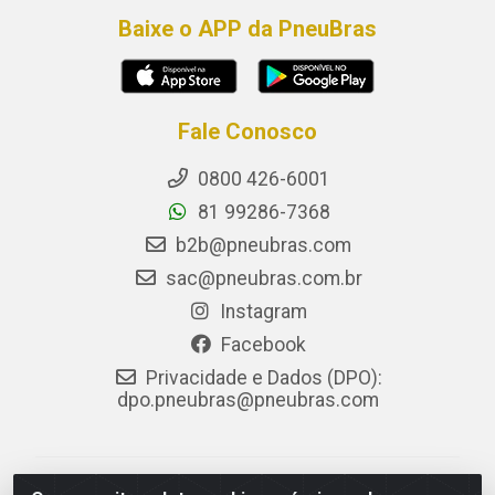
Baixe o APP da PneuBras
Fale Conosco
0800 426-6001
81 99286-7368
b2b@pneubras.com
sac@pneubras.com.br
Instagram
Facebook
Privacidade e Dados (DPO):
dpo.pneubras@pneubras.com
PneuBras - Rodovia BR-101, KM 82 - Prazeres,