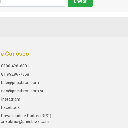
le Conosco
0800 426-6001
81 99286-7368
b2b@pneubras.com
sac@pneubras.com.br
Instagram
Facebook
Privacidade e Dados (DPO):
.pneubras@pneubras.com