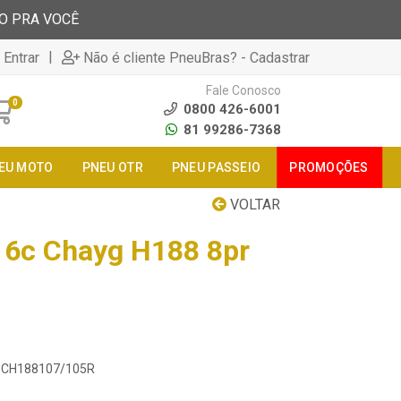
TO PRA VOCÊ
|
 Entrar
Não é cliente PneuBras? - Cadastrar
Fale Conosco
0
0800 426-6001
81 99286-7368
EU MOTO
PNEU OTR
PNEU PASSEIO
PROMOÇÕES
VOLTAR
16c Chayg H188 8pr
16CH188107/105R