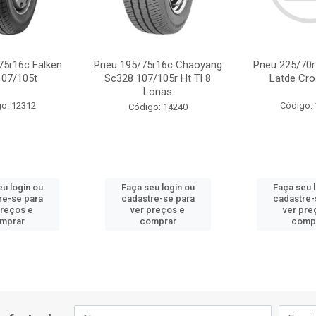
75r16c Falken
Pneu 195/75r16c Chaoyang
Pneu 225/70r
107/105t
Sc328 107/105r Ht Tl 8
Latde Cro
Lonas
o: 12312
Código:
Código: 14240
u login ou
Faça seu login ou
Faça seu 
re-se para
cadastre-se para
cadastre-
preços e
ver preços e
ver pre
mprar
comprar
comp