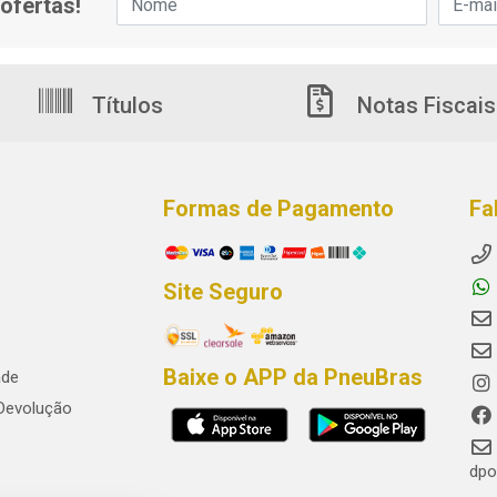
ofertas!
Títulos
Notas Fiscais
Formas de Pagamento
Fa
Site Seguro
Baixe o APP da PneuBras
ade
 Devolução
dpo