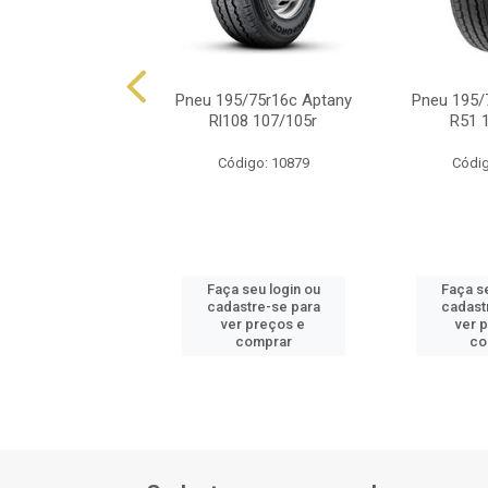
5/75r16c 8 Lonas
Pneu 195/75r16c Aptany
Pneu 195/
 Forza Van F1
Rl108 107/105r
R51 
ódigo: 8597
Código: 10879
Códig
 seu login ou
Faça seu login ou
Faça se
astre-se para
cadastre-se para
cadast
er preços e
ver preços e
ver 
comprar
comprar
co