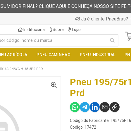
SUMIDOR FINAL? CLIQUE AQUI E CONHEÇA NOSSO SITE FEI
Já é cliente PneuBras? -
Institucional
Sobre
Lojas
NEU AGRÍCOLA
PNEU CAMINHAO
PNEU INDUSTRIAL
PN
5R16C CHAYG H188 8PR PRD
Pneu 195/75r
Prd
Código do Fabricante: 195/75R
Código: 17472