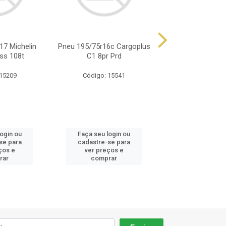
17 Michelin
Pneu 195/75r16c Cargoplus
Pneu 195/75r16
ss 108t
C1 8pr Prd
R51 107
 15209
Código: 15541
Código: 33
login ou
Faça seu login ou
Faça seu log
se para
cadastre-se para
cadastre-se 
ços e
ver preços e
ver preços
rar
comprar
comprar