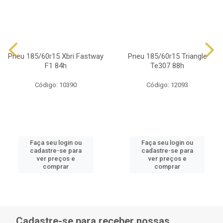
Pneu 185/60r15 Xbri Fastway
Pneu 185/60r15 Triangle
F1 84h
Te307 88h
Código: 10390
Código: 12093
Faça seu login ou
Faça seu login ou
cadastre-se para
cadastre-se para
ver preços e
ver preços e
comprar
comprar
Cadastre-se para receber nossas