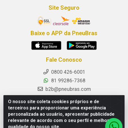
Site Seguro
Baixe o APP da PneuBras
Fale Conosco
0800 426-6001
81 99286-7368
b2b@pneubras.com
sac@pneubras.com.br
O nosso site coleta cookies próprios e de
Instagram
terceiros para proporcionar uma experiência
personalizada ao usuário, apresentar publicidade
Facebook
relevante de acordo com o seu perfil e melhorar a
Privacidade e Dados (DPO):
qualidade do nosso site.