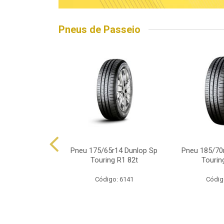
Pneus de Passeio
5r15 Linglong
Pneu 175/65r14 Dunlop Sp
Pneu 185/70
d Hp010 88h
Touring R1 82t
Tourin
o: 16563
Código: 6141
Códig