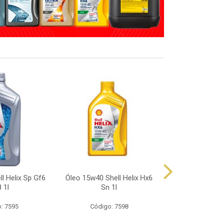
l Helix Sp Gf6
Óleo 15w40 Shell Helix Hx6
Óleo 10w40 Sh
 1l
Sn 1l
Sp 
: 7595
Código: 7598
Código