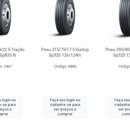
r22.5 Tração
Pneu 215/75r17.5 Dunlop
Pneu 295/80
 Sp835 N
Sp320 126/124m
Sp320 1
o: 7467
Código: 6866
Código
 login ou
Faça seu login ou
Faça seu
e-se para
cadastre-se para
cadastre
reços e
ver preços e
ver pr
prar
comprar
com