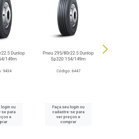
r22.5 Dunlop
Pneu 295/80r22.5 Dunlop
Pneu 900r20 
54/149m
Sp320 154/149m
14 Lonas 
: 9434
Código: 6447
Código
 login ou
Faça seu login ou
Faça seu 
-se para
cadastre-se para
cadastre
eços e
ver preços e
ver pr
prar
comprar
comp