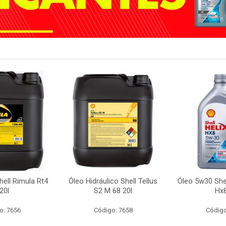
ell Rimula Rt4
Óleo Hidráulico Shell Tellus
Óleo 5w30 Shel
20l
S2 M 68 20l
Hx8
o: 7656
Código: 7658
Código