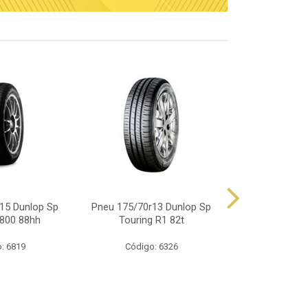
15 Dunlop Sp
Pneu 175/70r13 Dunlop Sp
Pneu 165/70
800 88hh
Touring R1 82t
Touring
: 6819
Código: 6326
Código