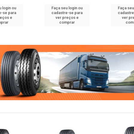
 login ou
Faça seu login ou
Faça seu
e-se para
cadastre-se para
cadastre
reços e
ver preços e
ver pr
prar
comprar
com