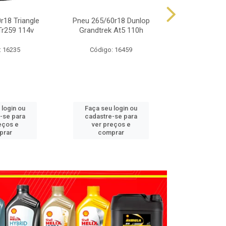
r18 Triangle
Pneu 265/60r18 Dunlop
Pneu 225/65
Tr259 114v
Grandtrek At5 110h
Grandtrek
: 16235
Código: 16459
Código
 login ou
Faça seu login ou
Faça seu 
-se para
cadastre-se para
cadastre
eços e
ver preços e
ver pr
prar
comprar
comp