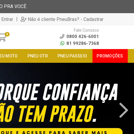
TO PRA VOCÊ
|
 Entrar
Não é cliente PneuBras? - Cadastrar
Fale Conosco
0
0800 426-6001
81 99286-7368
EU MOTO
PNEU OTR
PNEU PASSEIO
PROMOÇÕES