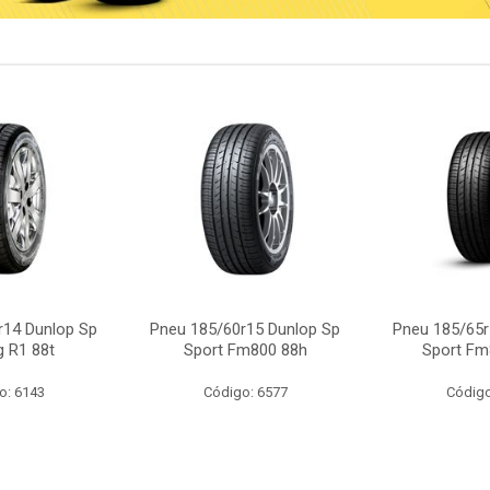
r14 Dunlop Sp
Pneu 185/60r15 Dunlop Sp
Pneu 185/65r
g R1 88t
Sport Fm800 88h
Sport Fm
o: 6143
Código: 6577
Código