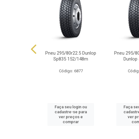
0r22.5 Dunlop
Pneu 295/80r22.5 Dunlop
Pneu 295/80
149/146j
Sp835 152/148m
Dunlop
o: 6165
Código: 6877
Códig
u login ou
Faça seu login ou
Faça seu
e-se para
cadastre-se para
cadastr
reços e
ver preços e
ver p
mprar
comprar
com