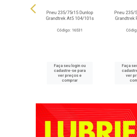
.50r15 Falken
Pneu 235/75r15 Dunlop
Pneu 235/5
 At01 109s
Grandtrek At5 104/101s
Grandtrek 
o: 4350
Código: 16531
Códig
u login ou
Faça seu login ou
Faça seu
e-se para
cadastre-se para
cadastr
reços e
ver preços e
ver p
mprar
comprar
com