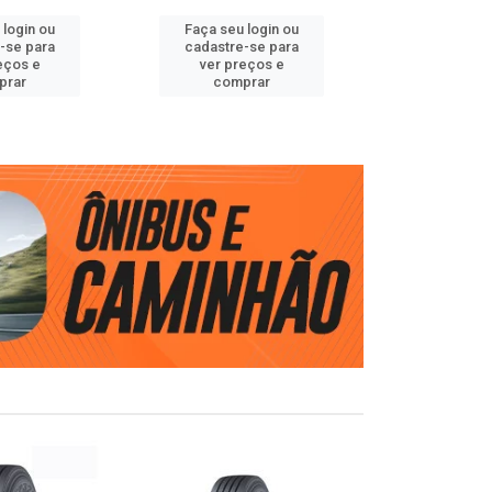
 login ou
Faça seu login ou
Faça seu 
-se para
cadastre-se para
cadastre
eços e
ver preços e
ver pr
prar
comprar
comp