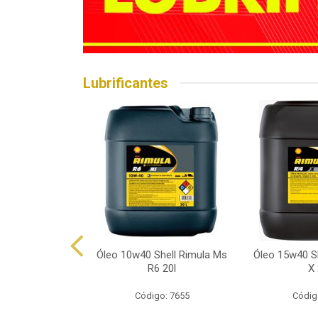
Lubrificantes
hell Helix Hx7
Óleo 10w40 Shell Rimula Ms
Óleo 15w40 Sh
p 1l
R6 20l
X 
o: 7602
Código: 7655
Códig