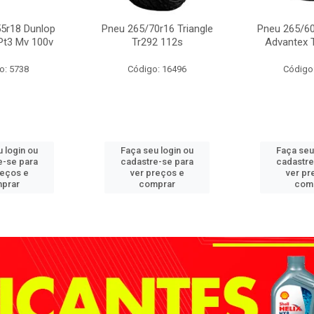
5r18 Dunlop
Pneu 265/70r16 Triangle
Pneu 265/60
Pt3 Mv 100v
Tr292 112s
Advantex 
o: 5738
Código: 16496
Código
 login ou
Faça seu login ou
Faça seu
e-se para
cadastre-se para
cadastre
reços e
ver preços e
ver pr
prar
comprar
com