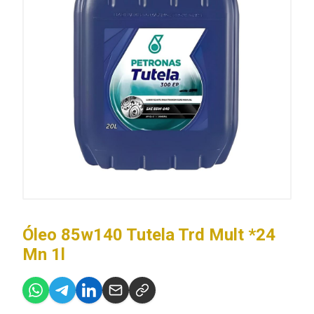
Óleo 85w140 Tutela Trd Mult *24
Mn 1l